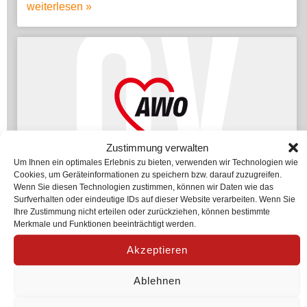
weiterlesen »
Zustimmung verwalten
Um Ihnen ein optimales Erlebnis zu bieten, verwenden wir Technologien wie
Cookies, um Geräteinformationen zu speichern bzw. darauf zuzugreifen.
Wenn Sie diesen Technologien zustimmen, können wir Daten wie das
Surfverhalten oder eindeutige IDs auf dieser Website verarbeiten. Wenn Sie
Ihre Zustimmung nicht erteilen oder zurückziehen, können bestimmte
Unsere Angebote
Merkmale und Funktionen beeinträchtigt werden.
Akzeptieren
Vergesslich, gebrechlich, pflegebedürftig und kostet
die Gesellschaft nur Geld – so wird die ältere
Ablehnen
Generation gern dargestellt, aber die Generation über
60 ist heute fit