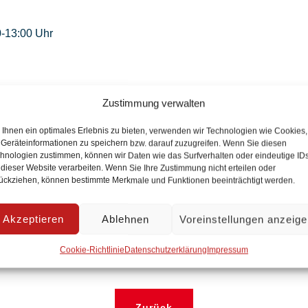
0-13:00 Uhr
Zustimmung verwalten
ndssekretariat
Ihnen ein optimales Erlebnis zu bieten, verwenden wir Technologien wie Cookies,
Geräteinformationen zu speichern bzw. darauf zuzugreifen. Wenn Sie diesen
hnologien zustimmen, können wir Daten wie das Surfverhalten oder eindeutige ID
 dieser Website verarbeiten. Wenn Sie Ihre Zustimmung nicht erteilen oder
ückziehen, können bestimmte Merkmale und Funktionen beeinträchtigt werden.
Akzeptieren
Ablehnen
Voreinstellungen anzeig
Cookie-Richtlinie
Datenschutzerklärung
Impressum
etzt sind, steht ein Anrufbeantworter zur Verfügung.
Zurück