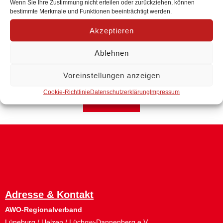
Wenn Sie Ihre Zustimmung nicht erteilen oder zurückziehen, können
Einsatzort, Zeitumfang und Aufgaben.
bestimmte Merkmale und Funktionen beeinträchtigt werden.
Kontakt:
Akzeptieren
Katja Wojanowski
: Mobil / WhatsApp / Signal: 01512
508 64 83
E-Mail: wojanowski@awo-lueneburg.de
Ablehnen
Voreinstellungen anzeigen
Cookie-Richtlinie
Datenschutzerklärung
Impressum
Zurück
Adresse & Kontakt
AWO-Regionalverband
Lüneburg / Uelzen / Lüchow-Dannenberg e.V.