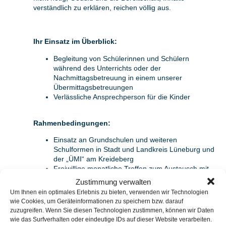
verständlich zu erklären, reichen völlig aus.
Ihr Einsatz im Überblick:
Begleitung von Schülerinnen und Schülern
während des Unterrichts oder der
Nachmittagsbetreuung in einem unserer
Übermittagsbetreuungen
Verlässliche Ansprechperson für die Kinder
Rahmenbedingungen:
Einsatz an Grundschulen und weiteren
Schulformen in Stadt und Landkreis Lüneburg und
der „ÜMI“ am Kreideberg
Freiwillige monatliche Treffen zum Austausch mit
anderen Bildungspat*innen und zur Fortbildung
Zustimmung verwalten
Um Ihnen ein optimales Erlebnis zu bieten, verwenden wir Technologien
wie Cookies, um Geräteinformationen zu speichern bzw. darauf
So werden Sie Bildungspate / Bildungspatin:
zuzugreifen. Wenn Sie diesen Technologien zustimmen, können wir Daten
wie das Surfverhalten oder eindeutige IDs auf dieser Website verarbeiten.
Melden Sie sich bei Interesse und wir klären gemeinsam