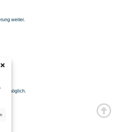
erung weiter.
s
ung
möglich.
en