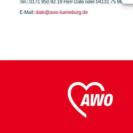
Tel.: 0171 950 92 19 Herr Date oder 04131 75 96 0 AW
E-Mail:
date@awo-lueneburg.de