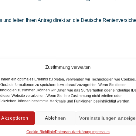
aus und leiten Ihren Antrag direkt an die Deutsche Rentenversich
er Kinder, Schulbescheinigungen)
Zustimmung verwalten
Ihnen ein optimales Erlebnis zu bieten, verwenden wir Technologien wie Cookies,
bstimmung.
Geräteinformationen zu speichern bzw. darauf zuzugreifen. Wenn Sie diesen
hnologien zustimmen, können wir Daten wie das Surfverhalten oder eindeutige ID
itet, ist eine Beratung
nur nach vorheriger Terminvereinbar
 dieser Website verarbeiten. Wenn Sie Ihre Zustimmung nicht erteilen oder
ückziehen, können bestimmte Merkmale und Funktionen beeinträchtigt werden.
burg
Akzeptieren
Ablehnen
Voreinstellungen anzeig
Cookie-Richtlinie
Datenschutzerklärung
Impressum