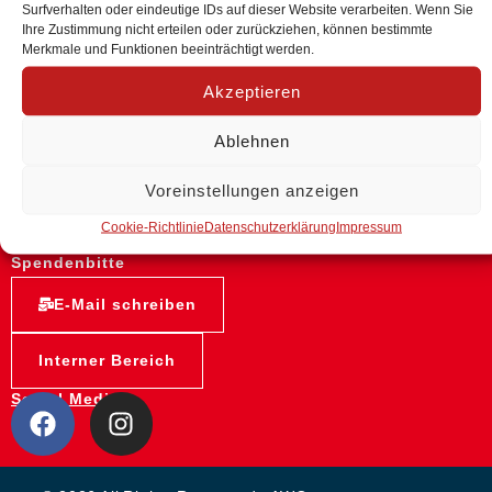
Surfverhalten oder eindeutige IDs auf dieser Website verarbeiten. Wenn Sie
Lüneburg / Uelzen / Lüchow-Dannenberg e.V.
Ihre Zustimmung nicht erteilen oder zurückziehen, können bestimmte
Merkmale und Funktionen beeinträchtigt werden.
Käthe-Krüger-Straße 15
Akzeptieren
21337 Lüneburg
Telefon 04131 75 96-0
Ablehnen
Telefax 04131 75 96-13
Voreinstellungen anzeigen
Informationen
AWO Bundesverband
Cookie-Richtlinie
Datenschutzerklärung
Impressum
Spendenbitte
E-Mail schreiben
Interner Bereich
Social Media: