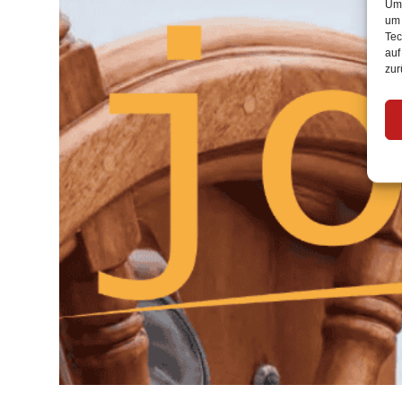
Um 
um 
Tec
auf
zur