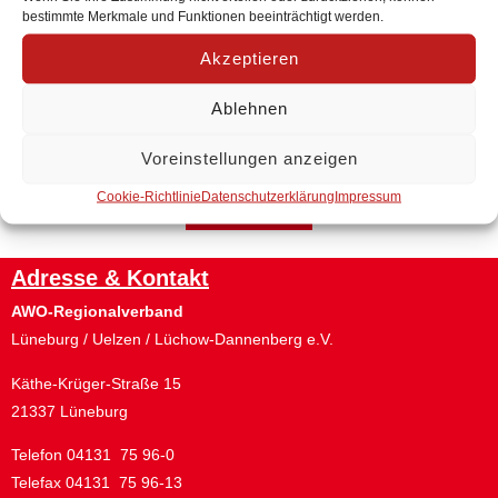
bestimmte Merkmale und Funktionen beeinträchtigt werden.
Akzeptieren
Ablehnen
Voreinstellungen anzeigen
Cookie-Richtlinie
Datenschutzerklärung
Impressum
Zurück
Adresse & Kontakt
AWO-Regionalverband
Lüneburg / Uelzen / Lüchow-Dannenberg e.V.
Käthe-Krüger-Straße 15
21337 Lüneburg
Telefon 04131 75 96-0
Telefax 04131 75 96-13