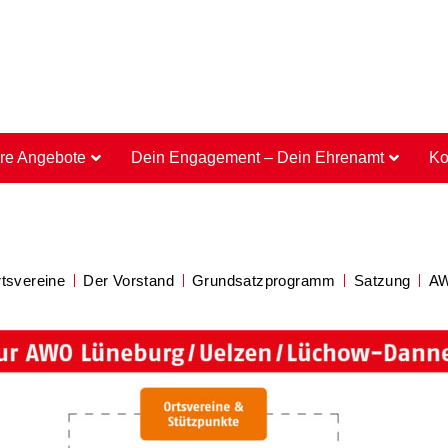
re Angebote
Dein Engagement – Dein Ehrenamt
Ko
tsvereine
Der Vorstand
Grundsatzprogramm
Satzung
AW