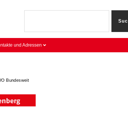
Suc
ntakte und Adressen
O Bundesweit