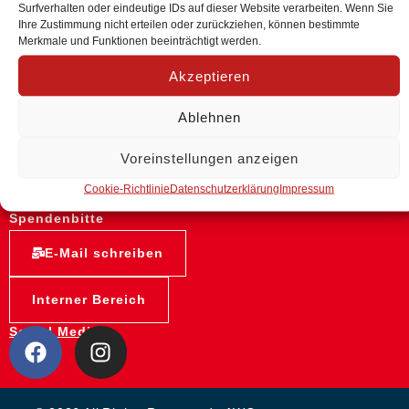
Surfverhalten oder eindeutige IDs auf dieser Website verarbeiten. Wenn Sie
Lüneburg / Uelzen / Lüchow-Dannenberg e.V.
Ihre Zustimmung nicht erteilen oder zurückziehen, können bestimmte
Merkmale und Funktionen beeinträchtigt werden.
Käthe-Krüger-Straße 15
Akzeptieren
21337 Lüneburg
Telefon 04131 75 96-0
Ablehnen
Telefax 04131 75 96-13
Voreinstellungen anzeigen
Informationen
AWO Bundesverband
Cookie-Richtlinie
Datenschutzerklärung
Impressum
Spendenbitte
E-Mail schreiben
Interner Bereich
Social Media: