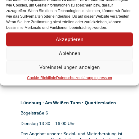
wie Cookies, um Geräteinformationen zu speichern bzw. darauf
Montag 08:00 – 14:00 Uhr
zuzugreifen. Wenn Sie diesen Technologien zustimmen, können wir Daten
wie das Surfverhalten oder eindeutige IDs auf dieser Website verarbeiten.
Dienstag 13:30 – 16:00 Uhr
Wenn Sie Ihre Zustimmung nicht erteilen oder zurückziehen, können
bestimmte Merkmale und Funktionen beeinträchtigt werden.
Mittwoch 08:00 – 14:00 Uhr
Akzeptieren
Donnerstag 08:00 – 16:00 Uhr
Ablehnen
Lüneburg · Kaltenmoor · AWO Familienzentrum
Voreinstellungen anzeigen
Lotte Lemke · Carl-Friedrich-Goerdeler-Str. 50
Cookie-Richtlinie
Datenschutzerklärung
Impressum
Dienstag 09:00 – 13:00 Uhr
Lüneburg · Am Weißen Turm · Quartiersladen
Bögelstraße 6
Dienstag 13:30 – 16:00 Uhr
Das Angebot unserer Sozial- und Mieterberatung ist