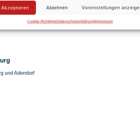
mohammad@awosozial.de
Akzeptieren
Ablehnen
Voreinstellungen anzeig
Cookie-Richtlinie
Datenschutzerklärung
Impressum
burg
rg und Adendorf