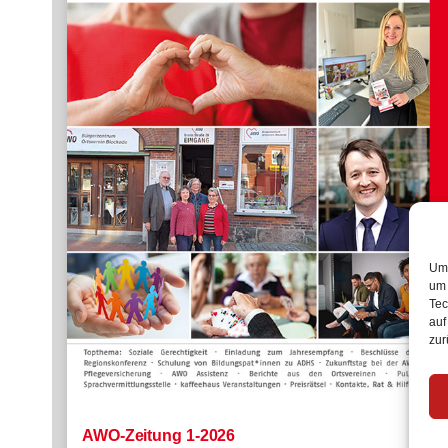
Um 
um 
Tec
auf
zur
AWO-Zeitung 1-2026