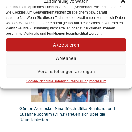
Zustimmung verwalten
sowie Unterstützung zur Familienentlastung und
Um Ihnen ein optimales Erlebnis zu bieten, verwenden wir Technologien
während Krankenhausaufenthalten bereitstellen. Ziel ist
wie Cookies, um Geräteinformationen zu speichern bzw. darauf
es, den Klienten ein selbstständiges Leben zu
zuzugreifen. Wenn Sie diesen Technologien zustimmen, können wir Daten
ermöglichen.
wie das Surfverhalten oder eindeutige IDs auf dieser Website verarbeiten.
Wenn Sie Ihre Zustimmung nicht erteilen oder zurückziehen, können
Weitere Informationen zu den Angeboten des AWO
bestimmte Merkmale und Funktionen beeinträchtigt werden.
Assistenzzentrums finden Sie hier.
Akzeptieren
Ablehnen
Voreinstellungen anzeigen
Cookie-Richtlinie
Datenschutzerklärung
Impressum
Günter Wernecke, Nina Bösch, Silke Reinhardt und
Susanne Jochum (v.l.n.r.) freuen sich über die
Räumlichkeiten.