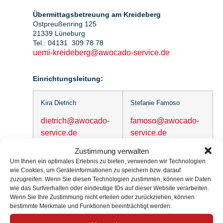
Übermittagsbetreuung am Kreideberg
Ostpreußenring 125
21339 Lüneburg
Tel.: 04131 309 78 78
uemi-kreideberg@awocado-service.de
Einrichtungsleitung:
Kira Dietrich
Stefanie Famoso
dietrich@awocado-
famoso@awocado-
service.de
service.de
Zustimmung verwalten
Um Ihnen ein optimales Erlebnis zu bieten, verwenden wir Technologien
Anfahrt
wie Cookies, um Geräteinformationen zu speichern bzw. darauf
zuzugreifen. Wenn Sie diesen Technologien zustimmen, können wir Daten
wie das Surfverhalten oder eindeutige IDs auf dieser Website verarbeiten.
Klicken Sie hier um zur Karte zu gelangen:
Wenn Sie Ihre Zustimmung nicht erteilen oder zurückziehen, können
Ostpreußenring 125,‎ 21339 Lüneburg
bestimmte Merkmale und Funktionen beeinträchtigt werden.