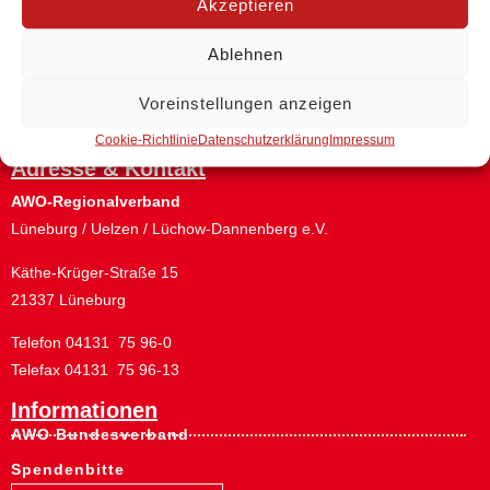
Akzeptieren
Ablehnen
Zurück
Voreinstellungen anzeigen
Cookie-Richtlinie
Datenschutzerklärung
Impressum
Adresse & Kontakt
AWO-Regionalverband
Lüneburg / Uelzen / Lüchow-Dannenberg e.V.
Käthe-Krüger-Straße 15
21337 Lüneburg
Telefon 04131 75 96-0
Telefax 04131 75 96-13
Informationen
AWO Bundesverband
Spendenbitte