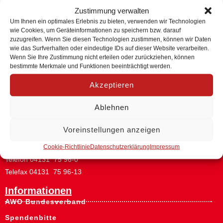
Zustimmung verwalten
Um Ihnen ein optimales Erlebnis zu bieten, verwenden wir Technologien
wie Cookies, um Geräteinformationen zu speichern bzw. darauf
zuzugreifen. Wenn Sie diesen Technologien zustimmen, können wir Daten
Zurück
wie das Surfverhalten oder eindeutige IDs auf dieser Website verarbeiten.
Wenn Sie Ihre Zustimmung nicht erteilen oder zurückziehen, können
bestimmte Merkmale und Funktionen beeinträchtigt werden.
Adresse & Kontakt
Akzeptieren
AWO-Regionalverband
Ablehnen
Lüneburg / Uelzen / Lüchow-Dannenberg e.V.
Käthe-Krüger-Straße 15
Voreinstellungen anzeigen
21337 Lüneburg
Cookie-Richtlinie
Datenschutzerklärung
Impressum
Telefon 04131 75 96-0
Telefax 04131 75 96-13
Informationen
AWO Bundesverband
Spendenbitte