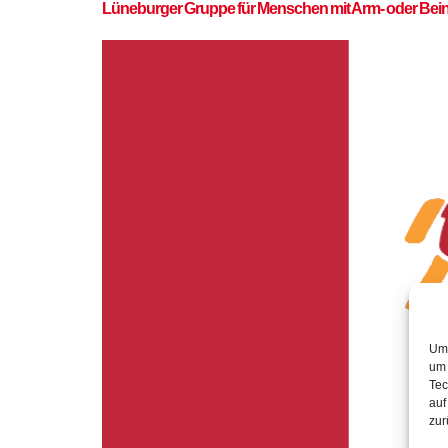
Lüneburger Gruppe für Menschen mit Arm- oder Bei
Um 
um 
Tec
auf
zur