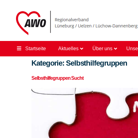
content
Startseite
Aktuelles
Über uns
Unse
Kategorie:
Selbsthilfegruppen
Selbsthilfegruppen Sucht