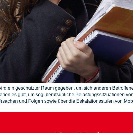
ird ein geschützter Raum gegeben, um sich anderen Betroffenen 
rien es gibt, um sog. berufsübliche Belastungssitzuationen v
 Ursachen und Folgen sowie über die Eskalationsstufen von Mo