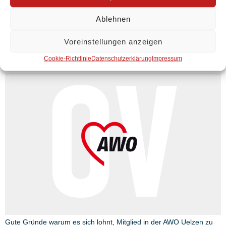
Wir treffen uns regemäßig, komm auch dazu oder schaue bei
Ablehnen
unseren anderen Angeboten wie der Bastel- oder Kegelgruppe
vorbei. Wir freuen uns auf Dich !
Voreinstellungen anzeigen
Werde Mitglied im OV Uelzen
Cookie-Richtlinie
Datenschutzerklärung
Impressum
Gute Gründe warum es sich lohnt, Mitglied in der AWO Uelzen zu