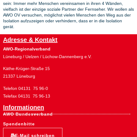
sein: Immer mehr Menschen vereinsamen in ihren 4 Wänden,
vielfach ist der einzige soziale Partner der Fernseher. Wir wollen als
AWO OV versuchen, möglichst vielen Menschen den Weg aus der
Isolation aufzuzeigen oder verhindern, dass er in die Isolation
gerät.
Adresse & Kontakt
AWO-Regionalverband
Lüneburg / Uelzen / Lüchow-Dannenberg e.V.
Käthe-Krüger-Straße 15
21337 Lüneburg
Telefon 04131 75 96-0
Telefax 04131 75 96-13
Informationen
AWO Bundesverband
Spendenbitte
E-Mail schreiben