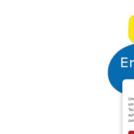
Um 
um 
Tec
auf
zur