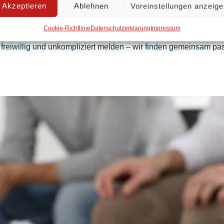
Akzeptieren
Ablehnen
Voreinstellungen anzeig
olle Anlaufstelle für alle Fragen rund um Familie, Erziehung 
Cookie-Richtlinie
Datenschutzerklärung
Impressum
lpädagog*innen, Therapeut*innen). Wir beraten Kinder, Jugend
 freiwillig und unkompliziert melden – wir finden gemeinsam 