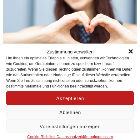
Zustimmung verwalten
Um Ihnen ein optimales Erlebnis zu bieten, verwenden wir Technologien
wie Cookies, um Geräteinformationen zu speichern bzw. darauf
zuzugreifen. Wenn Sie diesen Technologien zustimmen, können wir Daten
Um ein Kind großzuziehen braucht es ein ganzes AdenDorf.
wie das Surfverhalten oder eindeutige IDs auf dieser Website verarbeiten.
Bildungschancen für alle, Zusammenhalt stärken, Ideen
Wenn Sie Ihre Zustimmung nicht erteilen oder zurückziehen, können
verwirklichen.
bestimmte Merkmale und Funktionen beeinträchtigt werden.
Sozialraumarbeit
Akzeptieren
Ablehnen
Voreinstellungen anzeigen
Cookie-Richtlinie
Datenschutzerklärung
Impressum