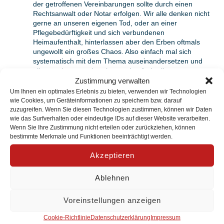
der getroffenen Vereinbarungen sollte durch einen
Rechtsanwalt oder Notar erfolgen. Wir alle denken nicht
gerne an unseren eigenen Tod, oder an einer
Pflegebedürftigkeit und sich verbundenen
Heimaufenthalt, hinterlassen aber den Erben oftmals
ungewollt ein großes Chaos. Also einfach mal sich
systematisch mit dem Thema auseinandersetzen und
alles sortieren, vorbereiten und aufschreiben.
Die Gespräche finden im Bürgertreff der
Zustimmung verwalten
Arbeiterwohlfahrt in Lüneburg in vertraulicher
Um Ihnen ein optimales Erlebnis zu bieten, verwenden wir Technologien
Atmosphäre statt. Ich unterliege in allen Beratungen der
wie Cookies, um Geräteinformationen zu speichern bzw. darauf
absoluten Schweigepflicht.
zuzugreifen. Wenn Sie diesen Technologien zustimmen, können wir Daten
wie das Surfverhalten oder eindeutige IDs auf dieser Website verarbeiten.
Wenn Sie Ihre Zustimmung nicht erteilen oder zurückziehen, können
Rolf Fahnenbruck
bestimmte Merkmale und Funktionen beeinträchtigt werden.
Anmeldung unter Tel. 0172 214 63 82
Akzeptieren
Ablehnen
Zurück
Voreinstellungen anzeigen
Cookie-Richtlinie
Datenschutzerklärung
Impressum
Adresse & Kontakt