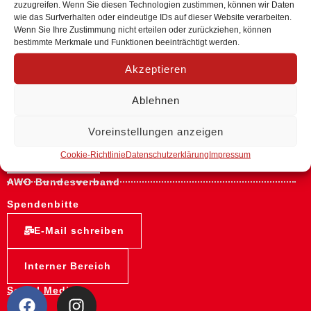
zuzugreifen. Wenn Sie diesen Technologien zustimmen, können wir Daten
Adresse & Kontakt
wie das Surfverhalten oder eindeutige IDs auf dieser Website verarbeiten.
Wenn Sie Ihre Zustimmung nicht erteilen oder zurückziehen, können
AWO-Regionalverband
bestimmte Merkmale und Funktionen beeinträchtigt werden.
Lüneburg / Uelzen / Lüchow-Dannenberg e.V.
Akzeptieren
Käthe-Krüger-Straße 15
21337 Lüneburg
Ablehnen
Telefon 04131 75 96-0
Voreinstellungen anzeigen
Telefax 04131 75 96-13
Cookie-Richtlinie
Datenschutzerklärung
Impressum
Informationen
AWO Bundesverband
Spendenbitte
E-Mail schreiben
Interner Bereich
Social Media: