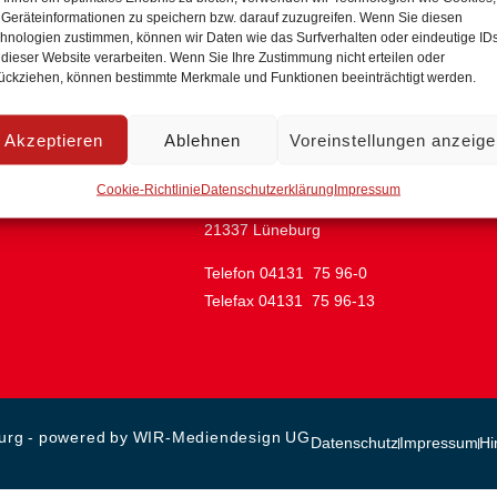
Geräteinformationen zu speichern bzw. darauf zuzugreifen. Wenn Sie diesen
hnologien zustimmen, können wir Daten wie das Surfverhalten oder eindeutige ID
 dieser Website verarbeiten. Wenn Sie Ihre Zustimmung nicht erteilen oder
Adresse & Kontakt
ückziehen, können bestimmte Merkmale und Funktionen beeinträchtigt werden.
AWO-Regionalverband
Lüneburg / Uelzen / Lüchow-
Akzeptieren
Ablehnen
Voreinstellungen anzeig
Dannenberg e.V.
Cookie-Richtlinie
Datenschutzerklärung
Impressum
Käthe-Krüger-Straße 15
21337 Lüneburg
Telefon 04131 75 96-0
Telefax 04131 75 96-13
burg - powered by WIR-Mediendesign UG
Datenschutz
Impressum
Hi