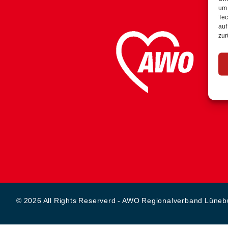
um 
Tec
auf
zur
© 2026 All Rights Reserverd - AWO Regionalverband Lüne