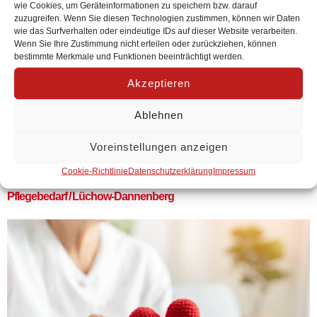
wie Cookies, um Geräteinformationen zu speichern bzw. darauf
zuzugreifen. Wenn Sie diesen Technologien zustimmen, können wir Daten
wie das Surfverhalten oder eindeutige IDs auf dieser Website verarbeiten.
Wenn Sie Ihre Zustimmung nicht erteilen oder zurückziehen, können
bestimmte Merkmale und Funktionen beeinträchtigt werden.
Akzeptieren
Mit Gästen aus Politik, Verwaltung und Sozialverbänden hat sich
der AWO Regionalverband Lüneburg / Uelzen / Lüchow-
Dannenberg e. V. auf seinem Jahresempfang 2026 unter dem
Ablehnen
Motto „AWO Klartext – Wir für soziale Gerechtigkeit“ mit der
Sicherung der sozialen Daseins-vorsorge beschäftigt.
Voreinstellungen anzeigen
Projekt Unterstützung vor Ort – Perspektiven für Menschen mit
Cookie-Richtlinie
Datenschutzerklärung
Impressum
Pflegebedarf / Lüchow-Dannenberg